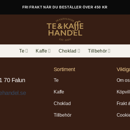
FRI FRAKT NÄR DU BESTÄLLER ÖVER 450 KR
Te
Kaffe
Choklad
Tillbehör
Sortiment
Viktig
1 70 Falun
Te
Om os
Kaffe
Köpvil
ehandel.se
Choklad
Frakt 
Tillbehör
Cookie