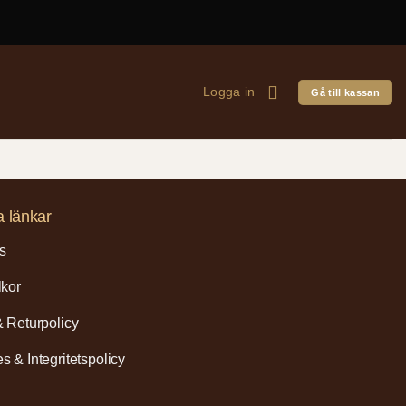
Logga in
Gå till kassan
a länkar
s
lkor
& Returpolicy
s & Integritetspolicy