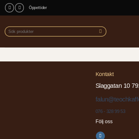
Skip
Öppettider
to
content
Sök
efter:
Kontakt
Slaggatan 10 79
falun@teochkaff
076 - 328 99 53
Följ oss