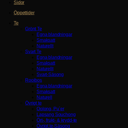
Sidor
Öppettider
Te
Grönt Te
Egna blandningar
Smaksatt
Naturellt
Svart Te
Egna blandningar
Smaksatt
Naturellt
Svart-Säsong
Rooibos
Egna blandningar
Smaksatt
Naturell
Övrigt te
Oolong, Pu`er
Lapsang Souchong
Ört-, frukt- & krydd-te
Övrigt te-Säsong