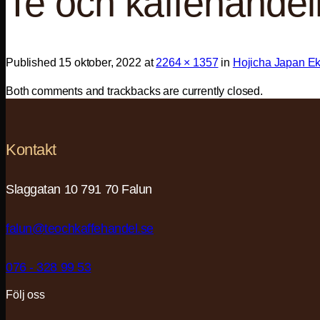
Te och kaffehande
Published
15 oktober, 2022
at
2264 × 1357
in
Hojicha Japan Ek
Both comments and trackbacks are currently closed.
Kontakt
Slaggatan 10 791 70 Falun
falun@teochkaffehandel.se
076 - 328 99 53
Följ oss