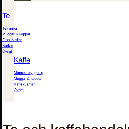
Te
Tekannor
Muggar & koppar
Filter & silar
Burkar
Övrigt
Kaffe
Manuell bryggning
Muggar & koppar
Kaffekvarnar
Övrigt