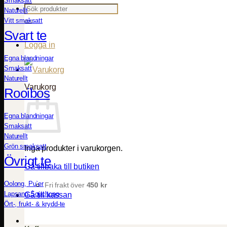
Smaksatt
Sök
Naturellt
efter:
Vitt smaksatt
Svart te
Logga in
Egna blandningar
Smaksatt
Naturellt
Varukorg
Rooibos
Egna blandningar
Smaksatt
Naturellt
Grön smaksatt
Inga produkter i varukorgen.
Övrigt te
Gå tillbaka till butiken
Oolong, Pu`er
Fri frakt över
450
kr
Lapsang Souchong
Gå till kassan
Ört-, frukt- & krydd-te