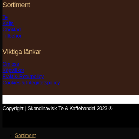
Sortiment
Te
Kaffe
Choklad
Tillbehör
Viktiga länkar
Om oss
Köpvillkor
Frakt & Returpolicy
Cookies & Integritetspolicy
Copyright | Skandinavisk Te & Kaffehandel 2023 ®
Sortiment