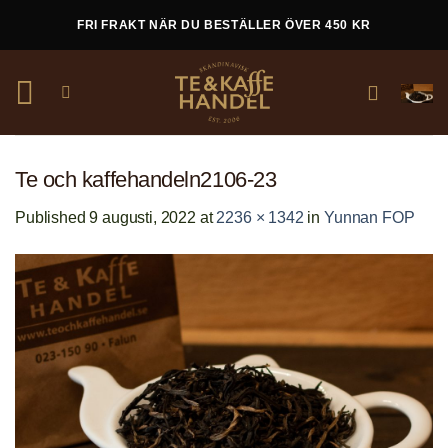
Skip
FRI FRAKT NÄR DU BESTÄLLER ÖVER 450 KR
to
content
Te och kaffehandeln2106-23
Published
9 augusti, 2022
at
2236 × 1342
in
Yunnan FOP