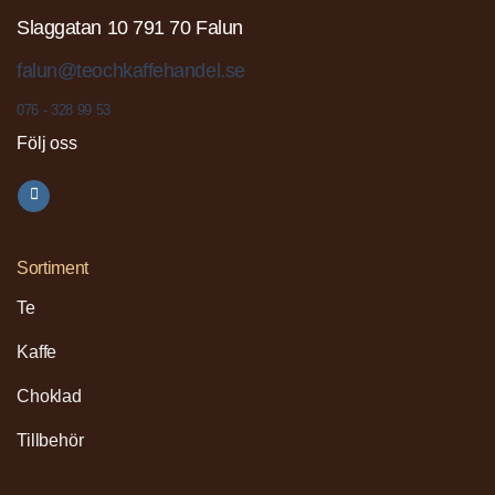
Slaggatan 10 791 70 Falun
falun@teochkaffehandel.se
076 - 328 99 53
Följ oss
Sortiment
Te
Kaffe
Choklad
Tillbehör