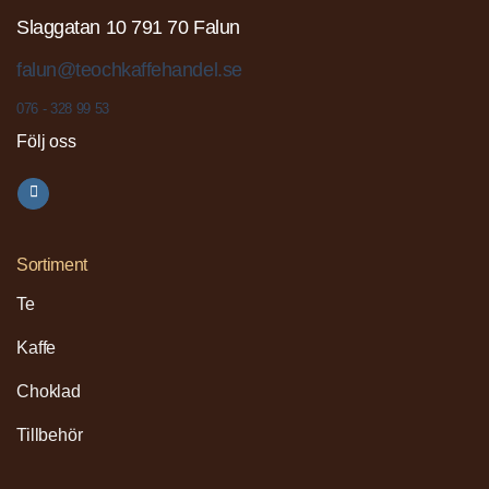
Slaggatan 10 791 70 Falun
falun@teochkaffehandel.se
076 - 328 99 53
Följ oss
Sortiment
Te
Kaffe
Choklad
Tillbehör