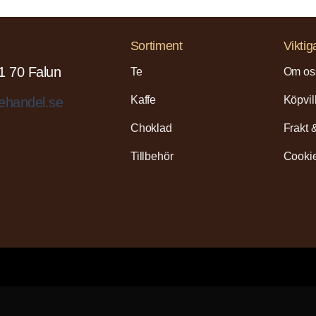
Sortiment
Viktig
1 70 Falun
Te
Om os
Kaffe
Köpvil
ehandel.se
Choklad
Frakt 
Tillbehör
Cookie