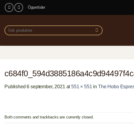
Skip
Öppettider
to
content
Sök
efter:
c684f0_594d3885186a4c9d94497f4
Published
6 september, 2021
at
551 × 551
in
The Hobo Espres
Both comments and trackbacks are currently closed.