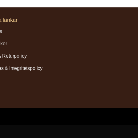
a länkar
s
lkor
& Returpolicy
s & Integritetspolicy