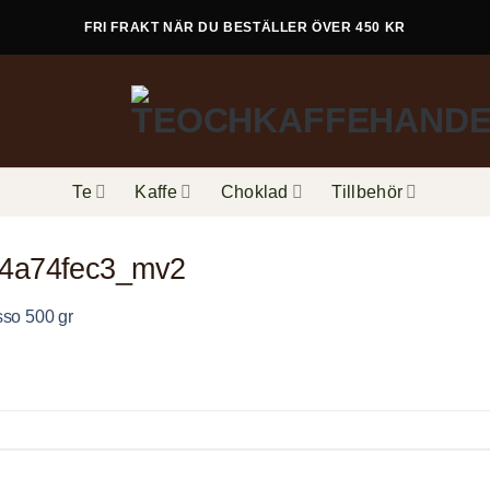
FRI FRAKT NÄR DU BESTÄLLER ÖVER 450 KR
Te
Kaffe
Choklad
Tillbehör
c4a74fec3_mv2
so 500 gr