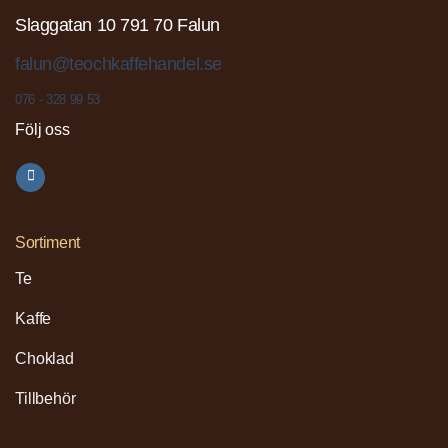
Slaggatan 10 791 70 Falun
falun@teochkaffehandel.se
076 - 328 99 53
Följ oss
Sortiment
Te
Kaffe
Choklad
Tillbehör