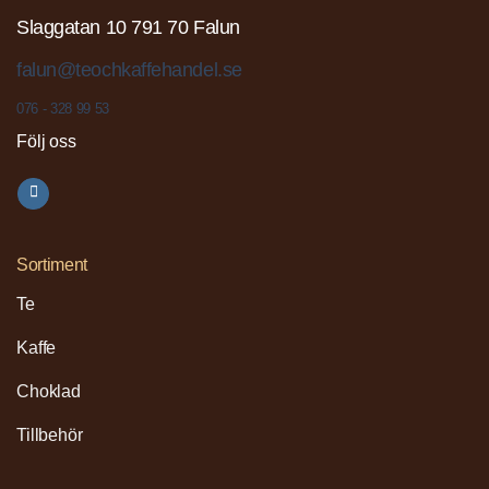
Slaggatan 10 791 70 Falun
falun@teochkaffehandel.se
076 - 328 99 53
Följ oss
Sortiment
Te
Kaffe
Choklad
Tillbehör