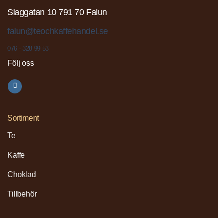
Slaggatan 10 791 70 Falun
falun@teochkaffehandel.se
076 - 328 99 53
Följ oss
Sortiment
Te
Kaffe
Choklad
Tillbehör