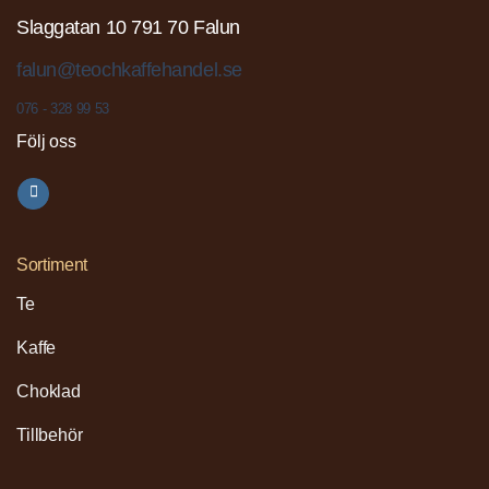
Slaggatan 10 791 70 Falun
falun@teochkaffehandel.se
076 - 328 99 53
Följ oss
Sortiment
Te
Kaffe
Choklad
Tillbehör