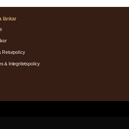
a länkar
s
lkor
& Returpolicy
s & Integritetspolicy