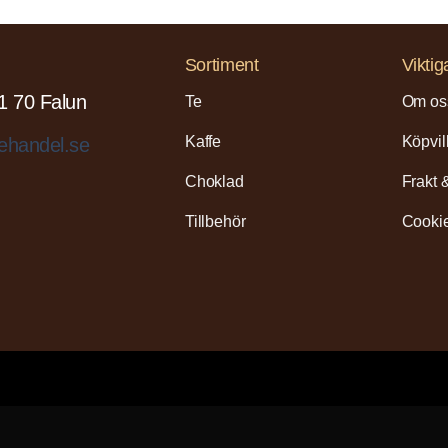
Sortiment
Viktig
1 70 Falun
Te
Om os
Kaffe
Köpvil
ehandel.se
Choklad
Frakt 
Tillbehör
Cookie