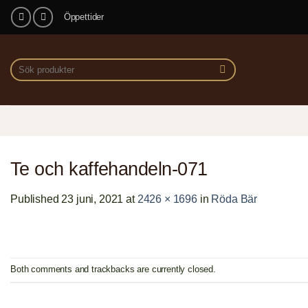
Skip
Öppettider
to
content
Sök
efter:
Te och kaffehandeln-071
Published
23 juni, 2021
at
2426 × 1696
in
Röda Bär
Both comments and trackbacks are currently closed.