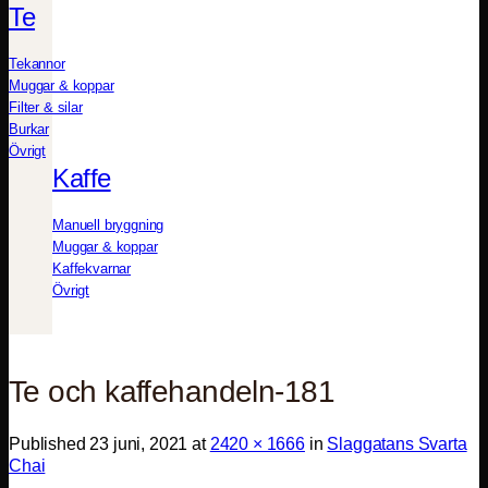
Te
Tekannor
Muggar & koppar
Filter & silar
Burkar
Övrigt
Kaffe
Manuell bryggning
Muggar & koppar
Kaffekvarnar
Övrigt
Te och kaffehandeln-181
Published
23 juni, 2021
at
2420 × 1666
in
Slaggatans Svarta
Chai