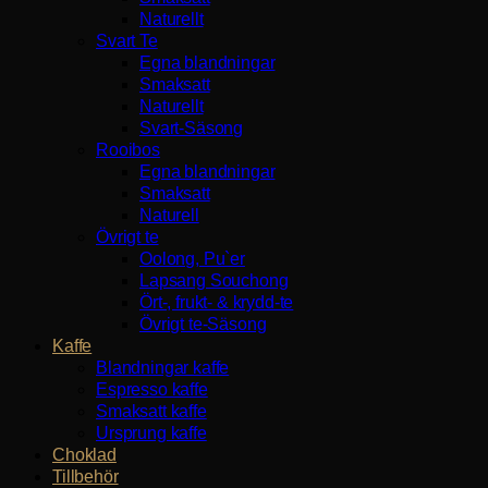
Naturellt
Svart Te
Egna blandningar
Smaksatt
Naturellt
Svart-Säsong
Rooibos
Egna blandningar
Smaksatt
Naturell
Övrigt te
Oolong, Pu`er
Lapsang Souchong
Ört-, frukt- & krydd-te
Övrigt te-Säsong
Kaffe
Blandningar kaffe
Espresso kaffe
Smaksatt kaffe
Ursprung kaffe
Choklad
Tillbehör