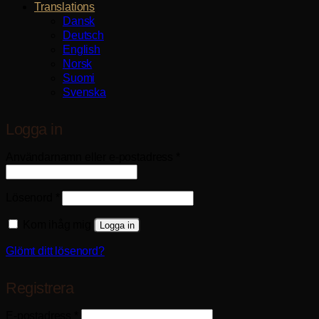
Translations
Dansk
Deutsch
English
Norsk
Suomi
Svenska
Logga in
Obligatoriskt
Användarnamn eller e-postadress
*
Obligatoriskt
Lösenord
*
Kom ihåg mig
Logga in
Glömt ditt lösenord?
Registrera
Obligatoriskt
E-postadress
*