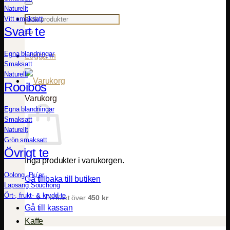
Naturellt
Sök
Vitt smaksatt
efter:
Svart te
Egna blandningar
Logga in
Smaksatt
Naturellt
Rooibos
Varukorg
Egna blandningar
Smaksatt
Naturellt
Grön smaksatt
Övrigt te
Inga produkter i varukorgen.
Oolong, Pu`er
Gå tillbaka till butiken
Lapsang Souchong
Ört-, frukt- & krydd-te
Fri frakt över
450
kr
Gå till kassan
Kaffe