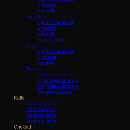
Smaksatt
Naturellt
Svart Te
Egna blandningar
Smaksatt
Naturellt
Svart-Säsong
Rooibos
Egna blandningar
Smaksatt
Naturell
Övrigt te
Oolong, Pu`er
Lapsang Souchong
Ört-, frukt- & krydd-te
Övrigt te-Säsong
Kaffe
Blandningar kaffe
Espresso kaffe
Smaksatt kaffe
Ursprung kaffe
Choklad