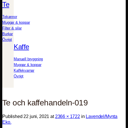
Te
Tekannor
Muggar & koppar
Filter & silar
Burkar
Övrigt
Kaffe
Manuell bryggning
Muggar & koppar
Kaffekvarnar
Övrigt
Te och kaffehandeln-019
Published
22 juni, 2021
at
2366 × 1722
in
Lavendel/Mynta
Eko.