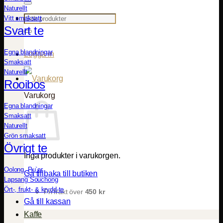
Naturellt
Sök
Vitt smaksatt
efter:
Svart te
Egna blandningar
Logga in
Smaksatt
Naturellt
Rooibos
Varukorg
Egna blandningar
Smaksatt
Naturellt
Grön smaksatt
Övrigt te
Inga produkter i varukorgen.
Oolong, Pu`er
Gå tillbaka till butiken
Lapsang Souchong
Ört-, frukt- & krydd-te
Fri frakt över
450
kr
Gå till kassan
Kaffe