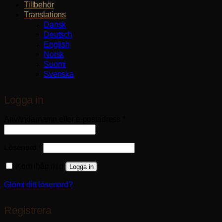
Tillbehör
Translations
Dansk
Deutsch
English
Norsk
Suomi
Svenska
Logga in
Obligatoriskt
Användarnamn eller e-postadress
*
Obligatoriskt
Lösenord
*
Kom ihåg mig
Logga in
Glömt ditt lösenord?
Registrera