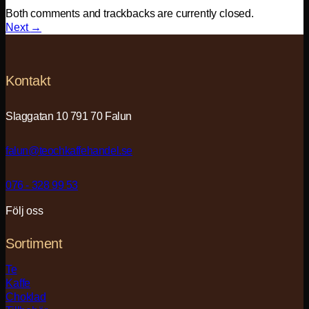
Both comments and trackbacks are currently closed.
Next
→
Kontakt
Slaggatan 10 791 70 Falun
falun@teochkaffehandel.se
076 - 328 99 53
Följ oss
Sortiment
Te
Kaffe
Choklad