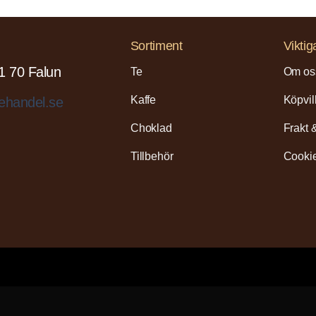
Sortiment
Viktig
1 70 Falun
Te
Om os
Kaffe
Köpvil
ehandel.se
Choklad
Frakt 
Tillbehör
Cookie