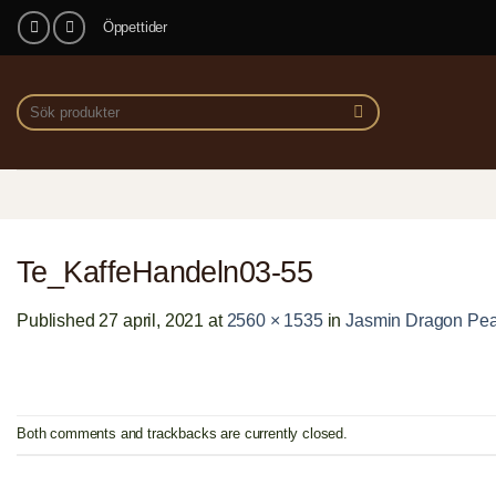
Skip
Öppettider
to
content
Sök
efter:
Te_KaffeHandeln03-55
Published
27 april, 2021
at
2560 × 1535
in
Jasmin Dragon Pear
Both comments and trackbacks are currently closed.