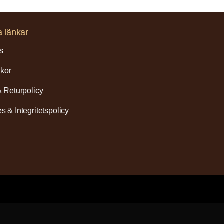
a länkar
s
lkor
& Returpolicy
s & Integritetspolicy