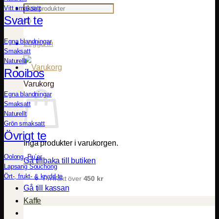
Sök
Vitt smaksatt
efter:
Svart te
Egna blandningar
Logga in
Smaksatt
Naturellt
Rooibos
Varukorg
Egna blandningar
Smaksatt
Naturellt
Grön smaksatt
Övrigt te
Inga produkter i varukorgen.
Oolong, Pu`er
Gå tillbaka till butiken
Lapsang Souchong
Ört-, frukt- & krydd-te
Fri frakt över
450
kr
Gå till kassan
Kaffe