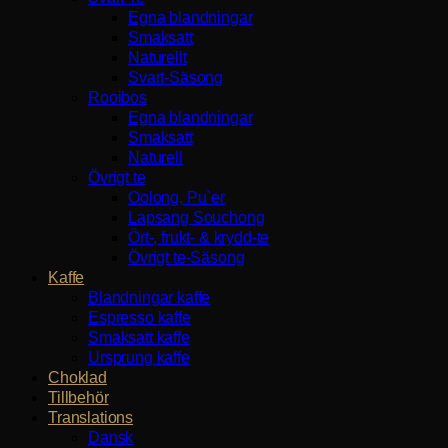
Egna blandningar
Smaksatt
Naturellt
Svart-Säsong
Rooibos
Egna blandningar
Smaksatt
Naturell
Övrigt te
Oolong, Pu`er
Lapsang Souchong
Ört-, frukt- & krydd-te
Övrigt te-Säsong
Kaffe
Blandningar kaffe
Espresso kaffe
Smaksatt kaffe
Ursprung kaffe
Choklad
Tillbehör
Translations
Dansk