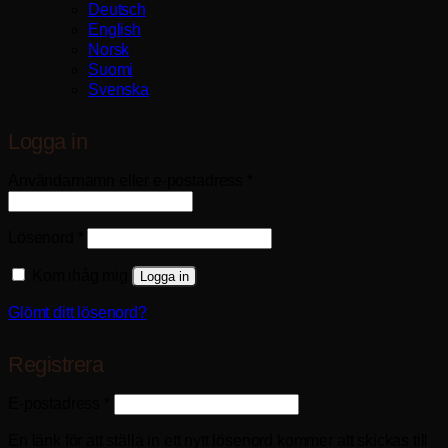
Deutsch
English
Norsk
Suomi
Svenska
Logga in
Obligatoriskt
Användarnamn eller e-postadress
*
Obligatoriskt
Lösenord
*
Kom ihåg mig
Logga in
Glömt ditt lösenord?
Registrera
Obligatoriskt
E-postadress
*
En länk för att ställa in ett nytt lösenord kommer att skickas till