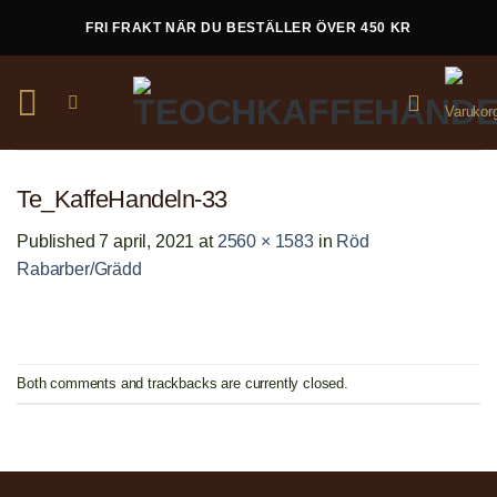
Skip
FRI FRAKT NÄR DU BESTÄLLER ÖVER 450 KR
to
content
Te_KaffeHandeln-33
Published
7 april, 2021
at
2560 × 1583
in
Röd
Rabarber/Grädd
Both comments and trackbacks are currently closed.