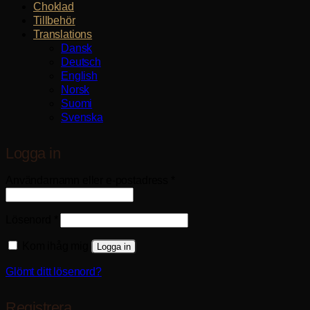
Choklad
Tillbehör
Translations
Dansk
Deutsch
English
Norsk
Suomi
Svenska
Logga in
Obligatoriskt
Användarnamn eller e-postadress
*
Obligatoriskt
Lösenord
*
Kom ihåg mig
Logga in
Glömt ditt lösenord?
Registrera