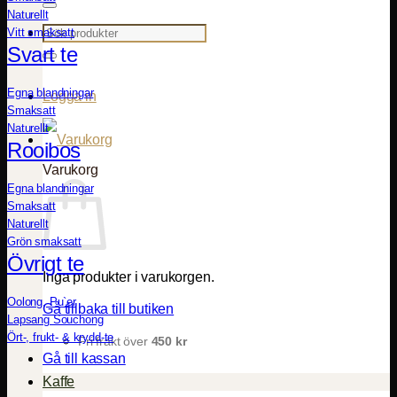
Naturellt
Sök
Vitt smaksatt
efter:
Svart te
Egna blandningar
Logga in
Smaksatt
Naturellt
Rooibos
Varukorg
Egna blandningar
Smaksatt
Naturellt
Grön smaksatt
Övrigt te
Inga produkter i varukorgen.
Oolong, Pu`er
Gå tillbaka till butiken
Lapsang Souchong
Ört-, frukt- & krydd-te
Fri frakt över
450
kr
Gå till kassan
Kaffe