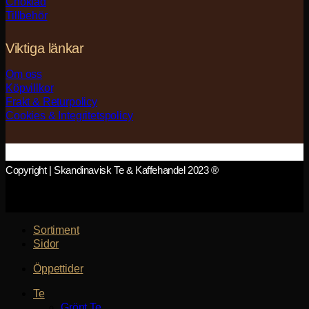
Choklad
Tillbehör
Viktiga länkar
Om oss
Köpvillkor
Frakt & Returpolicy
Cookies & Integritetspolicy
Copyright | Skandinavisk Te & Kaffehandel 2023 ®
Sortiment
Sidor
Öppettider
Te
Grönt Te