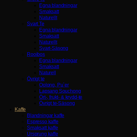
Egna blandningar
Smaksatt
Naturellt
Svart Te
Egna blandningar
Smaksatt
Naturellt
Svart-Säsong
Rooibos
Egna blandningar
Smaksatt
Naturell
Övrigt te
Oolong, Pu`er
Lapsang Souchong
Ört-, frukt- & krydd-te
Övrigt te-Säsong
Kaffe
Blandningar kaffe
Espresso kaffe
Smaksatt kaffe
Ursprung kaffe