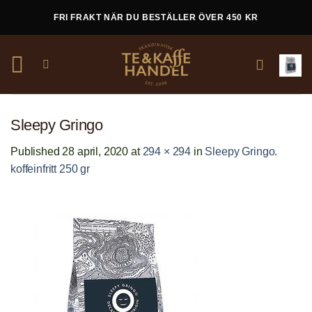
Skip
FRI FRAKT NÄR DU BESTÄLLER ÖVER 450 KR
to
content
Sleepy Gringo
Published
28 april, 2020
at
294 × 294
in
Sleepy Gringo.
koffeinfritt 250 gr