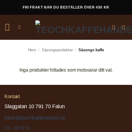
Skip
FRI FRAKT NÄR DU BESTÄLLER ÖVER 450 KR
to
content
Hem
/
Säsongsprodukter
/
Säsongs kaffe
Inga produkter hittades som motsvarar ditt val.
Kontakt
Slaggatan 10 791 70 Falun
falun@teochkaffehandel.se
076 - 328 99 53